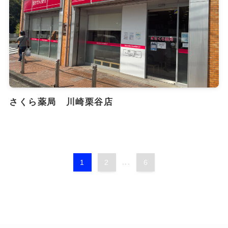
さくら薬局 川崎栗谷店
1
2
...
6