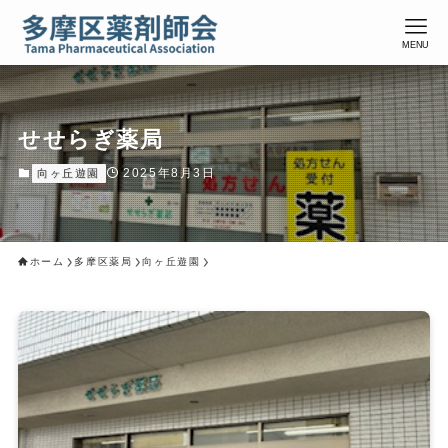
MENU
せせらぎ薬局
2025年8月3日
向ヶ丘遊園
ホーム
多摩区薬局
向ヶ丘遊園