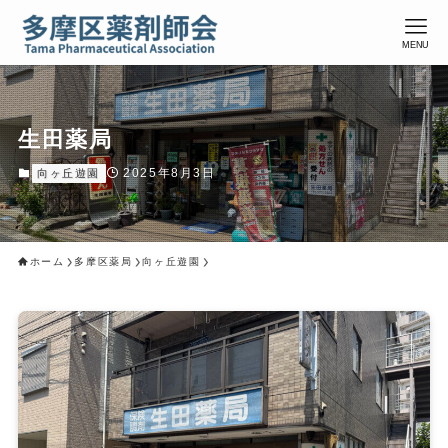
MENU
生田薬局
2025年8月3日
向ヶ丘遊園
ホーム
多摩区薬局
向ヶ丘遊園